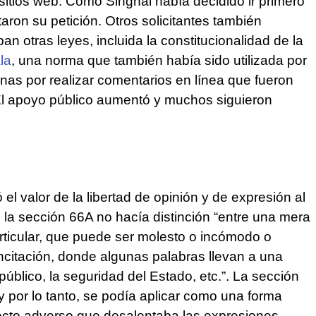
 sitios web. Como Singhal había decidido ir primero
aron su petición. Otros solicitantes también
otras leyes, incluida la constitucionalidad de la
la
, una norma que también había sido utilizada por
onas por realizar comentarios en línea que fueron
l apoyo público aumentó y muchos siguieron
l valor de la libertad de opinión y de expresión al
ue la sección 66A no hacía distinción “entre una mera
rticular, que puede ser molesto o incómodo o
ncitación, donde algunas palabras llevan a una
úblico, la seguridad del Estado, etc.”. La sección
y por lo tanto, se podía aplicar como una forma
fecto adverso que desalentaba las expresiones