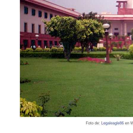
Foto de:
Legaleagle86
en W