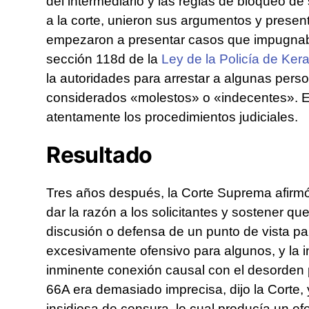
del intermediario y las reglas de bloqueo de
a la corte, unieron sus argumentos y present
empezaron a presentar casos que impugnaban 
sección 118d de la
Ley de la Policía de Kera
la autoridades para arrestar a algunas pers
considerados «molestos» o «indecentes». E
atentamente los procedimientos judiciales.
Resultado
Tres años después, la Corte Suprema afirmó e
dar la razón a los solicitantes y sostener q
discusión o defensa de un punto de vista pa
excesivamente ofensivo para algunos, y la i
inminente conexión causal con el desorden p
66A era demasiado imprecisa, dijo la Corte, 
insidiosa de censura, lo cual producía un e